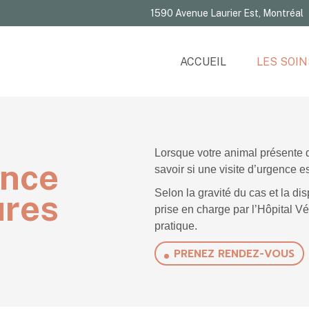
1590 Avenue Laurier Est, Montréal
Consulta
Chirurgi
ACCUEIL
LES SOIN
Dentiste
Imageri
Consultat
Hospital
Chirurgie
Lorsque votre animal présente de
Analyse
ence
savoir si une visite d’urgence e
Dentister
Médecin
Selon la gravité du cas et la dis
ures
Imagerie
préventi
prise en charge par l’Hôpital Vé
pratique.
Hospitali
*Urgenc
PRENEZ RENDEZ-VOUS
Analyses
Médecine
préventiv