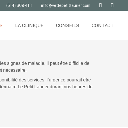
(514) 309-1111
info@vetlepetitlaurier.com
tion
À propos
e
Rencontrez l’équipe
S
LA CLINIQUE
CONSEILS
CONTACT
rie
Visite virtuelle
e
ion
À propos
isation
Rencontrez l’équipe
s signes de maladie, il peut être difficile de
s
st nécessaire.
ie
Visite virtuelle
e
ponibilité des services, l’urgence pourrait être
ve
térinaire Le Petit Laurier durant nos heures de
sation
e*
e